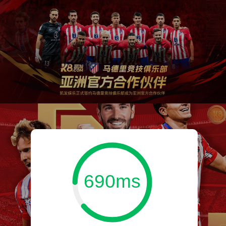
690ms